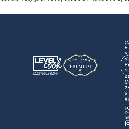
C
R
Vi
Va
Ej
10
Ba
M
28
Sp
9
F
Do
la