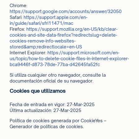
Chrome:
https://support.google.com/accounts/answer/32050
Safari:
https://support.apple.com/en-
in/guide/safari/sfri11471/mac
Firefox:
https://support.mozilla.org/en-US/kb/clear-
cookies-and-site-data-firefox?redirectslug=delete-
cookies-remove-info-websites-
stored&amp;redirectlocale=en-US
Internet Explorer:
https://support.microsoft.com/en-
us/topic/how-to-delete-cookie-files-in-internet-explorer-
bca9446f-d873-78de-77ba-d42645fa52fc
Si utiliza cualquier otro navegador, consulte la
documentación oficial de su navegador.
Cookies que utilizamos
Fecha de entrada en vigor: 27-Mar-2025
Última actualización: 27-Mar-2025
Política de cookies generada por CookieYes –
Generador de políticas de cookies.