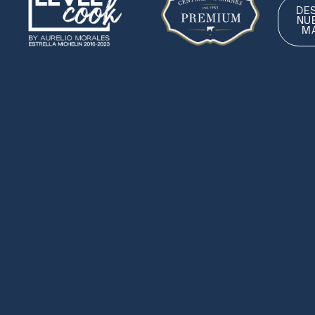
DE
NU
M