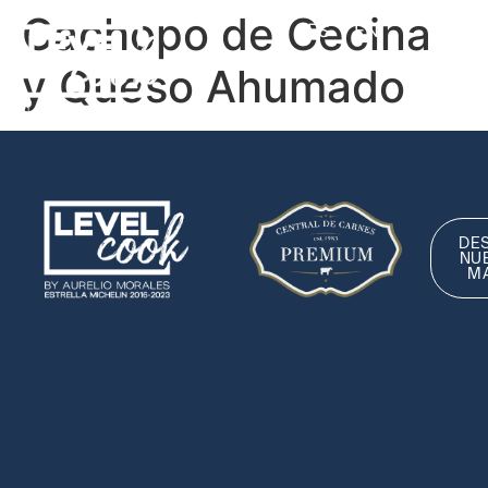
Cachopo de Cecina
ES
EN
y Queso Ahumado
DE
NU
M